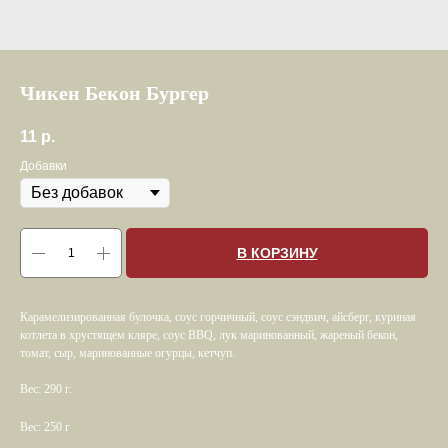
Чикен Бекон Бургер
11
р.
Добавки
В КОРЗИНУ
Карамелизированная булочка, соус горчичный, соус сэндвич, айсберг, куриная
котлета в хрустящем кляре, соус BBQ, лук маринованный, жареный бекон,
томат, сыр, маринованные огурцы, кетчуп.
Вес: 290 г.
Вес: 250 г