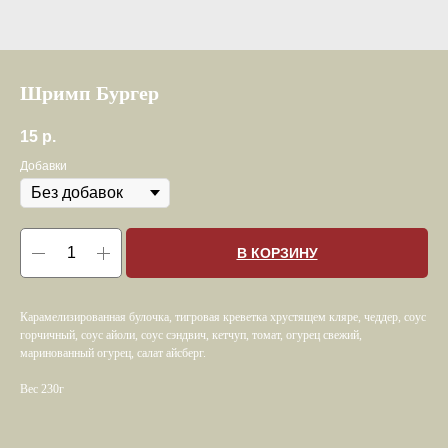
Шримп Бургер
15
р.
Добавки
В КОРЗИНУ
Карамелизированная булочка, тигровая креветка хрустящем кляре, чеддер, соус
горчичный, соус айоли, соус сэндвич, кетчуп, томат, огурец свежий,
маринованный огурец, салат айсберг.
Вес 230г