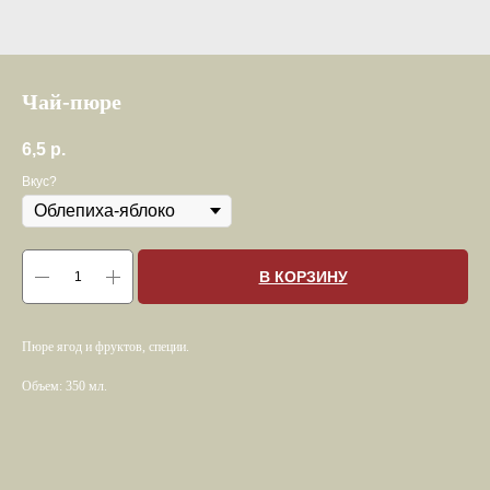
Чай-пюре
6,5
р.
Вкус?
В КОРЗИНУ
Пюре ягод и фруктов, специи.
Объем: 350 мл.