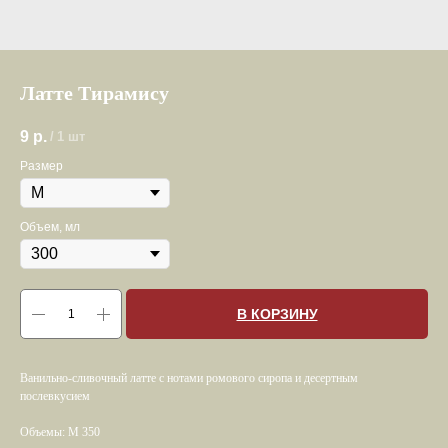
Латте Тирамису
9
р.
/
1 шт
Размер
Объем, мл
В КОРЗИНУ
Ванильно-сливочный латте с нотами ромового сиропа и десертным
послевкусием
Объемы: M 350