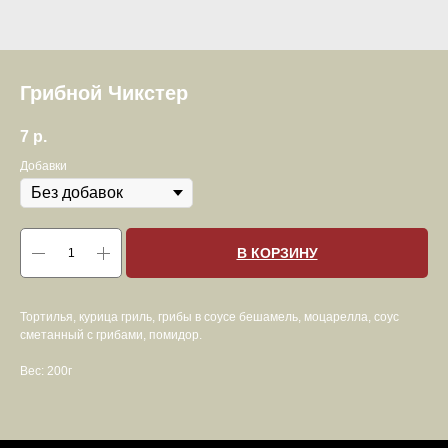
Грибной Чикстер
7
р.
Добавки
В КОРЗИНУ
Тортилья, курица гриль, грибы в соусе бешамель, моцарелла, соус
сметанный с грибами, помидор.
Вес: 200г