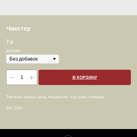
Чикстер
7
р.
Добавки
В КОРЗИНУ
Тортилья, курица гриль, моцарелла, соус ранч, помидор
Вес: 190 г.