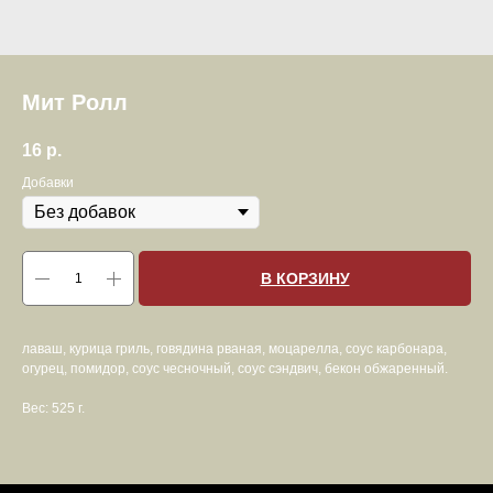
Мит Ролл
16
р.
Добавки
В КОРЗИНУ
лаваш, курица гриль, говядина рваная, моцарелла, соус карбонара,
огурец, помидор, соус чесночный, соус сэндвич, бекон обжаренный.
Вес: 525 г.